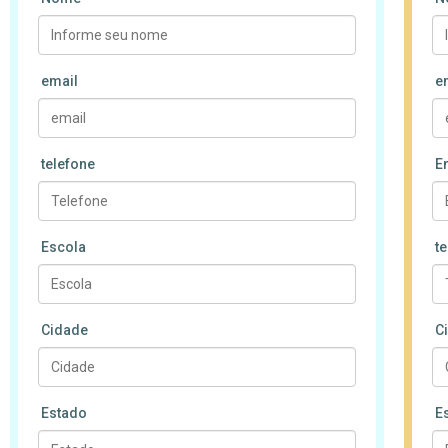
email
e
telefone
E
Escola
t
Cidade
C
Estado
E