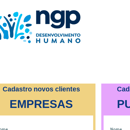
Cadastro novos clientes
Cad
EMPRESAS
P
ome
Nome